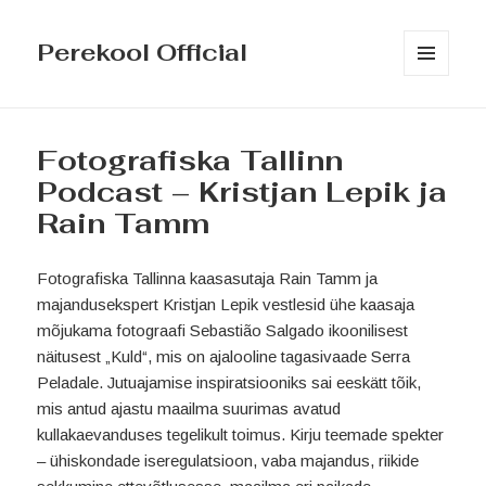
Perekool Official
MENÜÜ
JA
MOODULID
Fotografiska Tallinn
Podcast – Kristjan Lepik ja
Rain Tamm
Fotografiska Tallinna kaasasutaja Rain Tamm ja
majandusekspert Kristjan Lepik vestlesid ühe kaasaja
mõjukama fotograafi Sebastião Salgado ikoonilisest
näitusest „Kuld“, mis on ajalooline tagasivaade Serra
Peladale. Jutuajamise inspiratsiooniks sai eeskätt tõik,
mis antud ajastu maailma suurimas avatud
kullakaevanduses tegelikult toimus. Kirju teemade spekter
– ühiskondade iseregulatsioon, vaba majandus, riikide