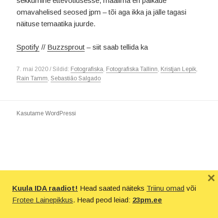
sekkumine ettevõtlusesse, maailma eri paikade
omavahelised seosed jpm – tõi aga ikka ja jälle tagasi
näituse temaatika juurde.
Spotify
//
Buzzsprout
– siit saab tellida ka
7. mai 2020 / Sildid:
Fotografiska
,
Fotografiska Tallinn
,
Kristjan Lepik
,
Rain Tamm
,
Sebastião Salgado
Kasutame WordPressi
×
Kuula IDA raadiot!
Head saated näiteks
Triinu omad
või
Frotee Lainepikkus
. Head peod leiad:
23pm.ee