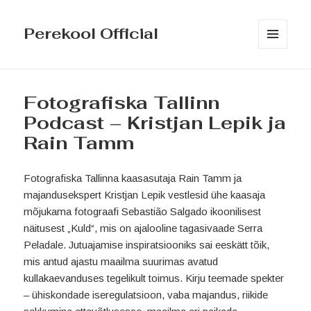
Perekool Official
MENÜÜ
JA
MOODULID
Fotografiska Tallinn
Podcast – Kristjan Lepik ja
Rain Tamm
Fotografiska Tallinna kaasasutaja Rain Tamm ja
majandusekspert Kristjan Lepik vestlesid ühe kaasaja
mõjukama fotograafi Sebastião Salgado ikoonilisest
näitusest „Kuld“, mis on ajalooline tagasivaade Serra
Peladale. Jutuajamise inspiratsiooniks sai eeskätt tõik,
mis antud ajastu maailma suurimas avatud
kullakaevanduses tegelikult toimus. Kirju teemade spekter
– ühiskondade iseregulatsioon, vaba majandus, riikide