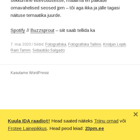
sekkumine ettevõtlusesse, maailma eri paikade
omavahelised seosed jpm – tõi aga ikka ja jälle tagasi
näituse temaatika juurde.
Spotify
//
Buzzsprout
– siit saab tellida ka
7. mai 2020 / Sildid:
Fotografiska
,
Fotografiska Tallinn
,
Kristjan Lepik
,
Rain Tamm
,
Sebastião Salgado
Kasutame WordPressi
×
Kuula IDA raadiot!
Head saated näiteks
Triinu omad
või
Frotee Lainepikkus
. Head peod leiad:
23pm.ee