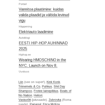
Portail
Vannitoa plaatimine: kuidas
valida plaadid ja vältida levinud
vigu
Häppening
Elektriauto laadimine
Autoblogi
EESTI HIP-HOP AUHINNAD
2025
Hiphop.ee
Wearing HMOSCHINO in the
NYC. Launch on Nov 8.
Uustuus
Liin
(see on super!),
Kink Konk
,
Triinemets & Co
,
Puhkus
,
Shit Day
Shampoo
,
Frotee lainepikkus
,
Beats of
No Nation
,
Heliori
,
Vastuvõtt
(jutusaade),
Zubrovka
(Roma
saade),
Papaoul
,
Erica McKoy