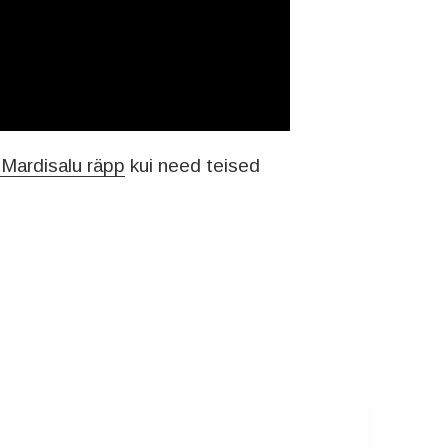
 Mardisalu räpp
kui need teised
iea