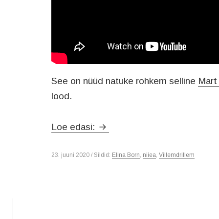
See on nüüd natuke rohkem selline
Mart
lood.
villemdrillem x Elina Born – ni
Loe edasi:
23. juuni 2020 / Sildid:
Elina Born
,
niiea
,
Villemdrillem