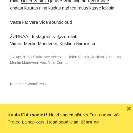
mida
Helen Västriku
ja Ave Vellesalu duo
Vera Vice
endast kujutab ning kuidas nad tee muusikasse leidsid.
Vaata ka:
Vera Vice soundcloud
ŽURNAAL Instagramis: @zurnaal.
Video: Merilin Mändveer, Kristiina Niimeister
14. apr 2019 / Sildid:
Ave Vellesalu
,
Helen Västrik
,
Kristiina Niimeister
,
Merilin Mändveer
,
Vera Vice
,
Žurnaal
Kasutame WordPressi
×
Kuula IDA raadiot!
Head saated näiteks
Triinu omad
või
Frotee Lainepikkus
. Head peod leiad:
23pm.ee