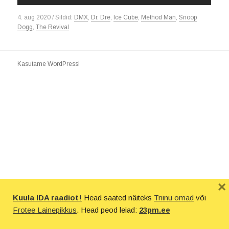
4. aug 2020 / Sildid:
DMX
,
Dr. Dre
,
Ice Cube
,
Method Man
,
Snoop
Dogg
,
The Revival
Kasutame WordPressi
×
Kuula IDA raadiot!
Head saated näiteks
Triinu omad
või
Frotee Lainepikkus
. Head peod leiad:
23pm.ee