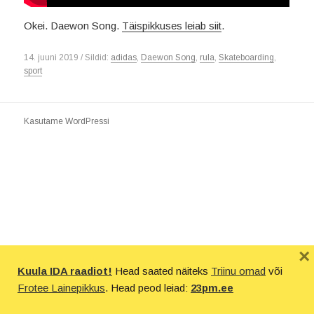
Okei. Daewon Song.
Täispikkuses leiab siit
.
14. juuni 2019 / Sildid:
adidas
,
Daewon Song
,
rula
,
Skateboarding
,
sport
Kasutame WordPressi
×
Kuula IDA raadiot!
Head saated näiteks
Triinu omad
või
Frotee Lainepikkus
. Head peod leiad:
23pm.ee