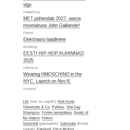
vigu
Häppening
MET pühendab 2027. aasta
moenäituse John Gallianole!
Portail
Elektriauto laadimine
Autoblogi
EESTI HIP-HOP AUHINNAD
2025
Hiphop.ee
Wearing HMOSCHINO in the
NYC. Launch on Nov 8.
Uustuus
Liin
(see on super!),
Kink Konk
,
Triinemets & Co
,
Puhkus
,
Shit Day
Shampoo
,
Frotee lainepikkus
,
Beats of
No Nation
,
Heliori
,
Vastuvõtt
(jutusaade),
Zubrovka
(Roma
saade),
Papaoul
,
Erica McKoy