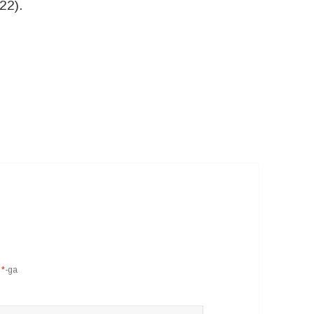
22).
d
*
-ga