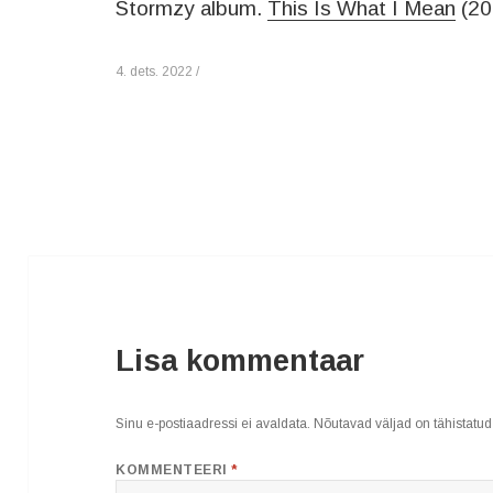
Stormzy album.
This Is What I Mean
(20
4. dets. 2022 /
Lisa kommentaar
Sinu e-postiaadressi ei avaldata.
Nõutavad väljad on tähistatu
KOMMENTEERI
*