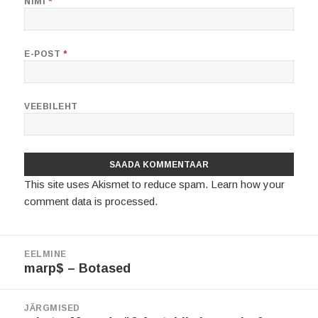
NIMI
*
E-POST
*
VEEBILEHT
This site uses Akismet to reduce spam.
Learn how your
comment data is processed.
Navigeerimine
EELMINE
Eelmine
marp$ – Botased
postitus:
JÄRGMISED