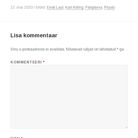
22. mai 2020 / Sildid:
Eesti Laul
,
Karl Killing
,
Päripäeva
,
Pluuto
Lisa kommentaar
Sinu e-postiaadressi ei avaldata.
Nõutavad väljad on tähistatud
*
-ga
KOMMENTEERI
*