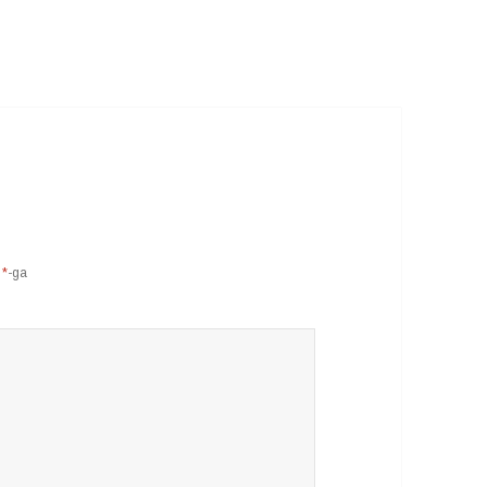
d
*
-ga