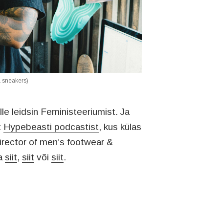
& sneakers)
ille leidsin Feministeeriumist. Ja
t
Hypebeasti podcastist
, kus külas
irector of men’s footwear &
ta
siit
,
siit
või
siit
.