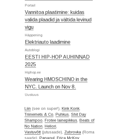
Portail
Vannitoa plaatimine: kuidas
valida plaadid ja vältida levinud
vigu
Häppening
Elektriauto laadimine
Autoblogi
EESTI HIP-HOP AUHINNAD
2025
Hiphop.ee
Wearing HMOSCHINO in the
NYC. Launch on Nov 8.
Uustuus
Liin
(see on super!),
Kink Konk
,
Triinemets & Co
,
Puhkus
,
Shit Day
Shampoo
,
Frotee lainepikkus
,
Beats of
No Nation
,
Heliori
,
Vastuvõtt
(jutusaade),
Zubrovka
(Roma
saade),
Papaoul
,
Erica McKoy