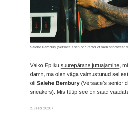
Salehe Bembury (Versace’s senior director of men’s footwear 
Vaiko Epliku
suurepärane jutuajamine
, m
damn, ma olen väga vaimustunud selles
oli
Salehe Bembury
(Versace’s senior d
sneakers). Mis tüüp see on saad vaada
2. veebr 2020 /