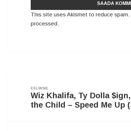
This site uses Akismet to reduce spam
processed.
Navigeerimine
EELMINE
Wiz Khalifa, Ty Dolla $ign
Eelmine
postitus:
the Child – Speed Me Up 