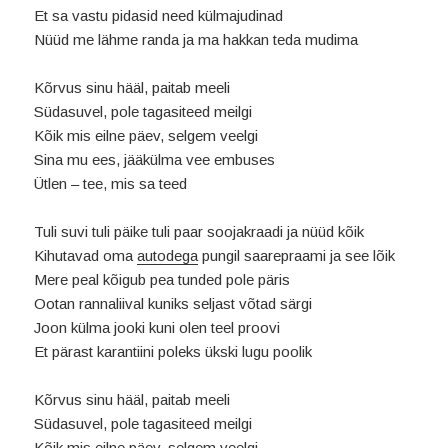
Et sa vastu pidasid need külmajudinad
Nüüd me lähme randa ja ma hakkan teda mudima
Kõrvus sinu hääl, paitab meeli
Südasuvel, pole tagasiteed meilgi
Kõik mis eilne päev, selgem veelgi
Sina mu ees, jääkülma vee embuses
Ütlen – tee, mis sa teed
Tuli suvi tuli päike tuli paar soojakraadi ja nüüd kõik
Kihutavad oma
autodega
pungil saarepraami ja see lõik
Mere peal kõigub pea tunded pole päris
Ootan rannaliival kuniks seljast võtad särgi
Joon külma jooki kuni olen teel proovi
Et pärast karantiini poleks ükski lugu poolik
Kõrvus sinu hääl, paitab meeli
Südasuvel, pole tagasiteed meilgi
Kõik mis eilne päev, selgem veelgi