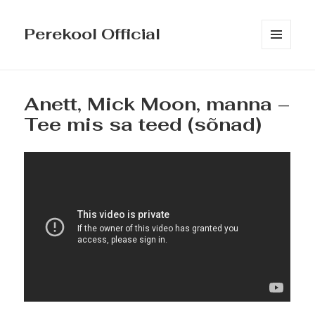
Perekool Official
MENÜÜ
JA
MOODULID
Anett, Mick Moon, manna –
Tee mis sa teed (sõnad)