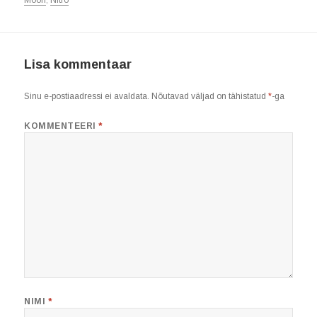
Moon
,
Nitro
Lisa kommentaar
Sinu e-postiaadressi ei avaldata.
Nõutavad väljad on tähistatud
*
-ga
KOMMENTEERI
*
NIMI
*