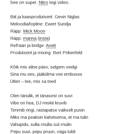
See on super.
Nitro
tegi video.
Biit ja kaasprodutsent: Gevin Niglas
Meloodia/topline: Ewert Sundja
Räpp:
Mick Moon
Räpp:
manna
(
insta
)
Refrään ja bridge:
Anett
Produtsent ja mixing: Bert Prikenfeld
Kõik mis eilne päev, selgem veelgi
Sina mu ees, jääkülma vee embuses
Ütlen – tee, mis sa teed
Olen tänulik, et tänasest on suvi
Vibe on hea, DJ miskit kruvib
Timmib ringi, rastapatse vaikselt pusin
Miks ma peaksin kahetsema, et ma tulin
Vahupidu, sulla-mulla-sul-mulin
Pepu suur, pepu pruun, väga tubli