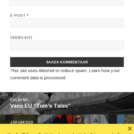
E-POST
*
VEEBILEHT
This site uses Akismet to reduce spam.
Learn how your
comment data is processed.
Navigeerimine
EELMINE
Eelmine
Vans EU “Tom’s Tales”
postitus:
JÄRGMISED
×
Järgmine
manna uue albumi kuulamine IDA raadios