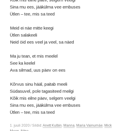
Sina mu ees, jääkülma vee embuses
Ütlen – tee, mis sa teed
Meid ei näe mitte keegi
Ütlen salakeeli
Neid öid ees veel ja veel, sa näed
Ma ju tean, et mis meelel
See ka keelel
Ava silmad, uus päev on ees
Kõrvus sinu hääl, paitab meeli
Südasuvel, pole tagasiteed meilgi
Kõik mis eilne päev, selgem veelgi
Sina mu ees, jääkülma vee embuses
Ütlen – tee, mis sa teed
1. juuli 2020 / Sildid:
Anett Kulbin
,
Manna
,
Maria Vainumäe
,
Mick