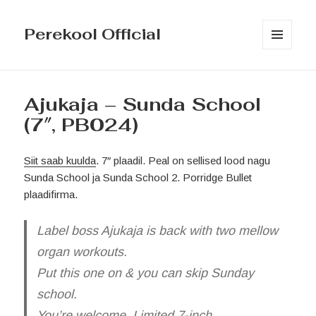
Perekool Official
MENÜÜ
JA
MOODULID
Ajukaja – Sunda School
(7″, PB024)
Siit saab kuulda
. 7″ plaadil. Peal on sellised lood nagu
Sunda School ja Sunda School 2. Porridge Bullet
plaadifirma.
Label boss Ajukaja is back with two mellow
organ workouts.
Put this one on & you can skip Sunday
school.
You’re welcome. Limited 7-inch.