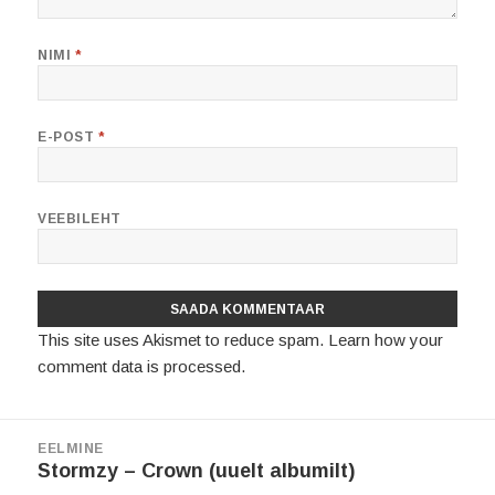
NIMI
*
E-POST
*
VEEBILEHT
This site uses Akismet to reduce spam.
Learn how your
comment data is processed.
Navigeerimine
EELMINE
Eelmine
Stormzy – Crown (uuelt albumilt)