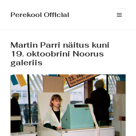
Perekool Official
MENÜÜ
JA
MOODULID
Martin Parri näitus kuni
19. oktoobrini Noorus
galeriis