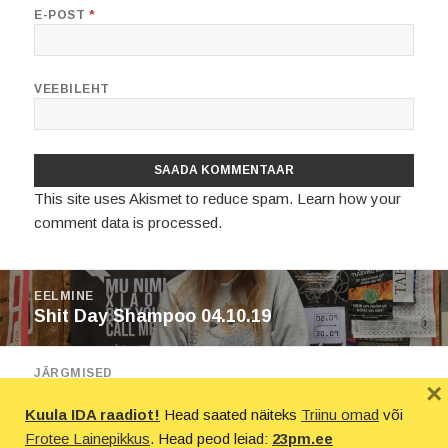
E-POST
*
VEEBILEHT
This site uses Akismet to reduce spam.
Learn how your
comment data is processed.
Navigeerimine
EELMINE
Eelmine
Shit Day Shampoo 04.10.19
postitus:
JÄRGMISED
×
Järgmine
IDA Raadio – Puhkus 11.10.19
Kuula IDA raadiot!
Head saated näiteks
Triinu omad
või
postitus:
Frotee Lainepikkus
. Head peod leiad:
23pm.ee