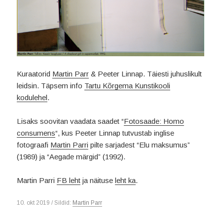
Kuraatorid
Martin Parr
& Peeter Linnap. Täiesti juhuslikult
leidsin. Täpsem info
Tartu Kõrgema Kunstikooli
kodulehel
.
Lisaks soovitan vaadata saadet “
Fotosaade: Homo
consumens
“, kus Peeter Linnap tutvustab inglise
fotograafi
Martin Parri
pilte sarjadest “Elu maksumus”
(1989) ja “Aegade märgid” (1992).
Martin Parri
FB leht
ja näituse
leht ka
.
10. okt 2019 / Sildid:
Martin Parr