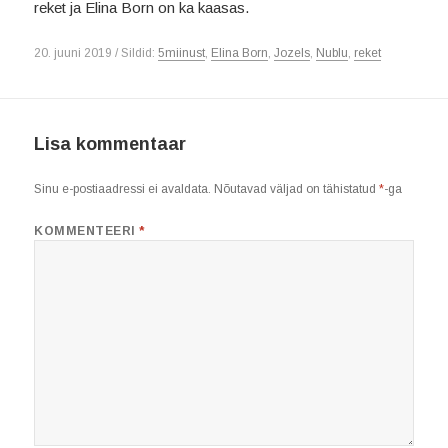
reket ja Elina Born on ka kaasas.
20. juuni 2019 / Sildid:
5miinust
,
Elina Born
,
Jozels
,
Nublu
,
reket
Lisa kommentaar
Sinu e-postiaadressi ei avaldata.
Nõutavad väljad on tähistatud
*
-ga
KOMMENTEERI
*