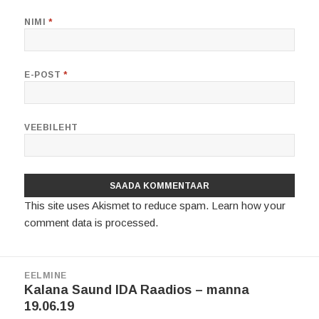
NIMI
*
E-POST
*
VEEBILEHT
This site uses Akismet to reduce spam.
Learn how your
comment data is processed.
Navigeerimine
EELMINE
Eelmine
Kalana Saund IDA Raadios – manna
19.06.19
postitus: