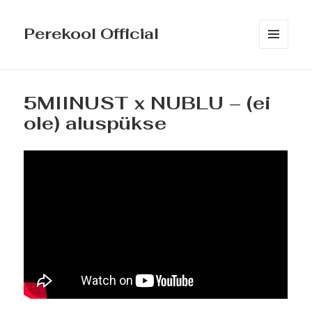
Perekool Official
MENÜÜ
JA
MOODULID
5MIINUST x NUBLU – (ei
ole) aluspükse