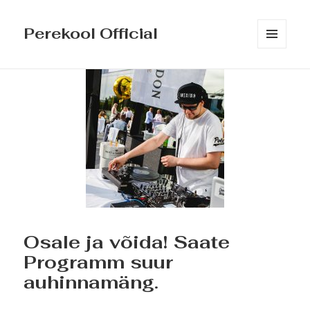
Perekool Official
MENÜÜ
JA
MOODULID
Osale ja võida! Saate
Programm suur
auhinnamäng.