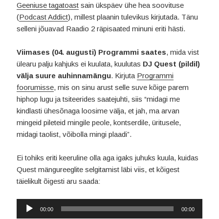
Geeniuse tagatoast
sain ükspäev ühe hea soovituse
(
Podcast Addict
), millest plaanin tulevikus kirjutada. Tänu
selleni jõuavad Raadio 2 räpisaated minuni eriti hästi.
Viimases (04. augusti) Programmi saates
, mida vist
ülearu palju kahjuks ei kuulata, kuulutas
DJ Quest (pildil)
välja suure auhinnamängu
. Kirjuta
Programmi
foorumisse
, mis on sinu arust selle suve kõige parem
hiphop lugu ja tsiteerides saatejuhti, siis “midagi me
kindlasti ühesõnaga loosime välja, et jah, ma arvan
mingeid pileteid mingile peole, kontserdile, üritusele,
midagi taolist, võibolla mingi plaadi”.
Ei tohiks eriti keeruline olla aga igaks juhuks kuula, kuidas
Quest mängureeglite selgitamist läbi viis, et kõigest
täielikult õigesti aru saada:
Audioesitaja
00:00
00:00