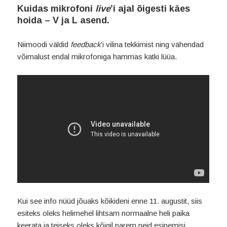
Kuidas mikrofoni
live
’i ajal õigesti käes
hoida – V ja L asend.
Niimoodi väldid
feedback
’i vilina tekkimist ning vähendad
võimalust endal mikrofoniga hammas katki lüüa.
Kui see info nüüd jõuaks kõikideni enne 11. augustit, siis
esiteks oleks helimehel lihtsam normaalne heli paika
keerata ja teiseks oleks kõigil parem neid esinemisi