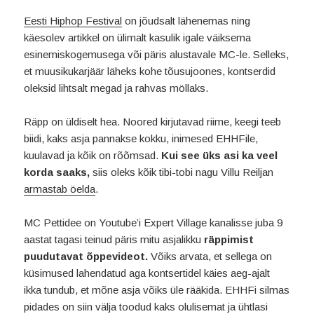
Eesti Hiphop Festival
on jõudsalt lähenemas ning
käesolev artikkel on ülimalt kasulik igale väiksema
esinemiskogemusega või päris alustavale MC-le. Selleks,
et muusikukarjäär läheks kohe tõusujoones, kontserdid
oleksid lihtsalt megad ja rahvas möllaks.
Räpp on üldiselt hea. Noored kirjutavad riime, keegi teeb
biidi, kaks asja pannakse kokku, inimesed EHHFile,
kuulavad ja kõik on rõõmsad.
Kui see üks asi ka veel
korda saaks,
siis oleks kõik tibi-tobi nagu Villu Reiljan
armastab öelda
.
MC Pettidee on Youtube’i Expert Village kanalisse juba 9
aastat tagasi teinud päris mitu asjalikku
räppimist
puudutavat õppevideot.
Võiks arvata, et sellega on
küsimused lahendatud aga kontsertidel käies aeg-ajalt
ikka tundub, et mõne asja võiks üle rääkida. EHHFi silmas
pidades on siin välja toodud kaks olulisemat ja ühtlasi