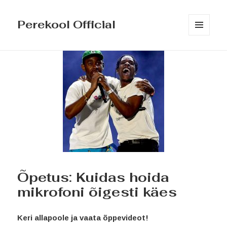
Perekool Official
MENÜÜ
JA
MOODULID
Õpetus: Kuidas hoida
mikrofoni õigesti käes
Keri allapoole ja vaata õppevideot!